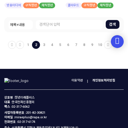
방송미디어
구직청년
재직청년
클라우드
구직청년
재직청년
검색
1
2
3
4
5
6
7
8
9
10
이용약관
개인정보처리방침
상호명 :
청년미래플러스
대표 :
한국전파진흥협회
팩스 :
02-317-6062
사업자등록번호 :
201-82-30821
이메일 :
miraeplus@rapa.or.kr
전화번호 :
02-317-6174
주소 :
서울특별시 양천구 목동중앙로13나길 3(목동124-1)