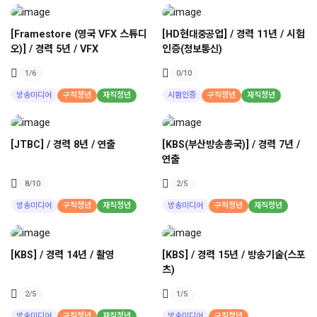
[Framestore (영국 VFX 스튜디
[HD현대중공업] / 경력 11년 / 시험
오)] / 경력 5년 / VFX
인증(정보통신)
1
/6
0
/10
방송미디어
구직청년
재직청년
시험인증
구직청년
재직청년
[JTBC] / 경력 8년 / 연출
[KBS(부산방송총국)] / 경력 7년 /
연출
8
/10
2
/5
방송미디어
구직청년
재직청년
방송미디어
구직청년
재직청년
[KBS] / 경력 14년 / 촬영
[KBS] / 경력 15년 / 방송기술(스포
츠)
2
/5
1
/5
방송미디어
구직청년
재직청년
방송미디어
구직청년