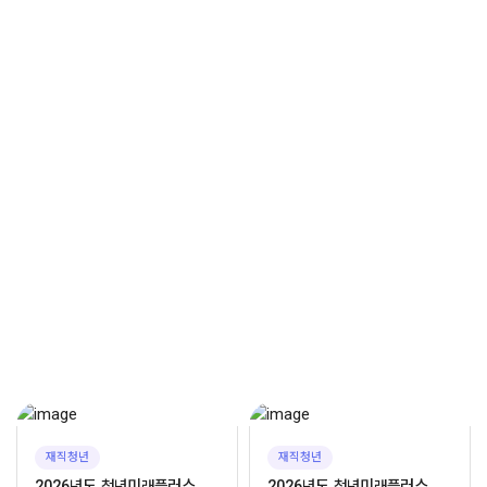
2
온보딩/직무 교육 (16시간)
(온보딩) 산업별 특성에 기반한 비즈니스 교육 등
조직 적응력 강화
(직무) 산업별 실무 중심의 심화 교육
3
경력설계 멘토링 (3회)
산업별 현직자 1:1, 그룹 멘토링
산업별 직무 정보 및 노하우 제공
재직청년
재직청년
2026년도 청년미래플러스
2026년도 청년미래플러스