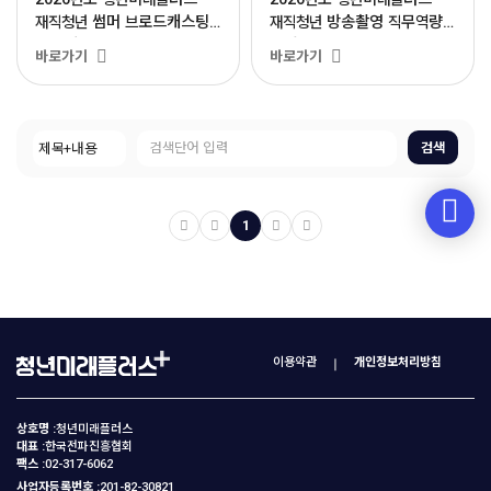
재직청년 썸머 브로드캐스팅
재직청년 방송촬영 직무역량
부트캠프 신청
성장교육 교육생 모집
바로가기
바로가기
검색
1
이용약관
개인정보처리방침
상호명 :
청년미래플러스
대표 :
한국전파진흥협회
팩스 :
02-317-6062
사업자등록번호 :
201-82-30821