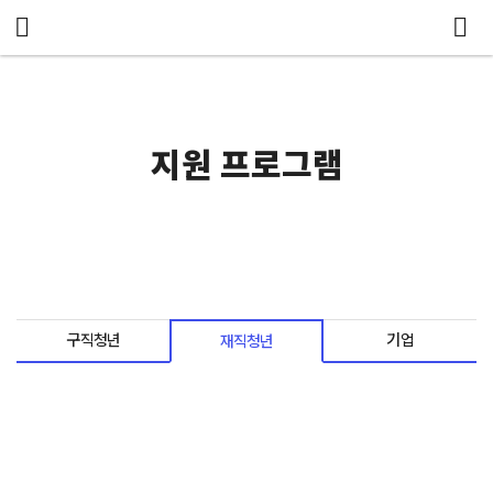
메뉴 건너뛰기
지원 프로그램
구직청년
기업
재직청년