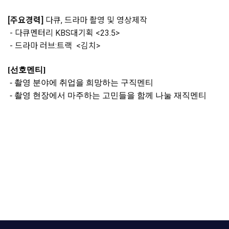
[주요경력]
다큐, 드라마 촬영 및 영상제작
- 다큐멘터리 KBS대기획 <23.5>
- 드라마 러브:트랙 <김치>
[선호멘티]
- 촬영 분야에 취업을 희망하는 구직멘티
- 촬영 현장에서 마주하는 고민들을 함께 나눌 재직멘티