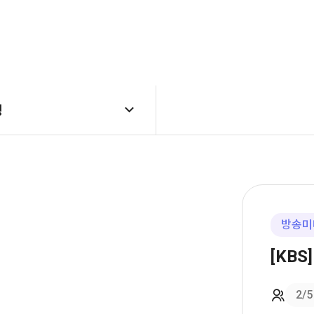
링
방송미
[KBS
2
/5