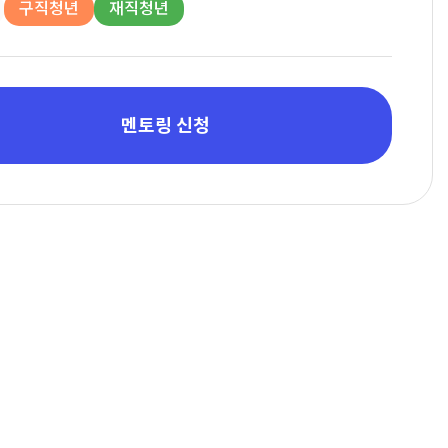
구직청년
재직청년
멘토링 신청