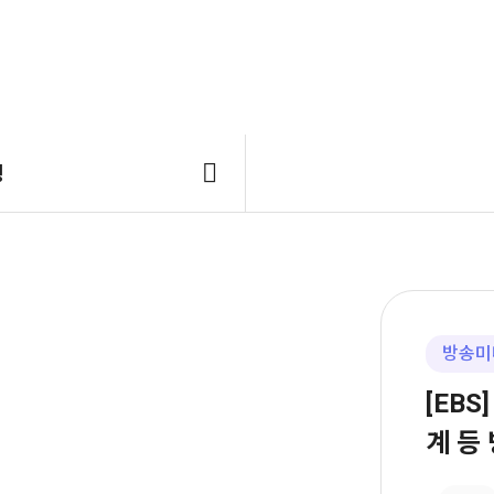
링
방송미
[EBS
계 등